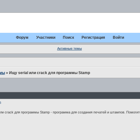
Форум
Участники
Поиск
Регистрация
Войти
Активные темы
ммы
»
Ищу serial или crack для программы Stamp
6
ли crack для программы Stamp - программа для создания печатей и штампов. Помогит