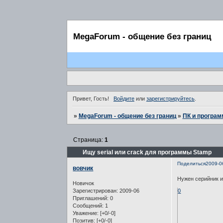
MegaForum - общение без границ
Привет, Гость!
Войдите
или
зарегистрируйтесь
.
»
MegaForum - общение без границ
»
ПК и програ
Страница:
1
Ищу serial или crack для программы Stamp
Поделиться
2009-0
вовчик
Нужен серийник и
Новичок
Зарегистрирован
: 2009-06
0
Приглашений:
0
Сообщений:
1
Уважение:
[+0/-0]
Позитив:
[+0/-0]