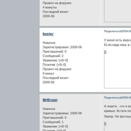
Провел на форуме:
4 минуты
Последний визит:
2009-06
Поделиться
2009-0
buster
У меня есть верс
Новичок
Если надо кинь в
Зарегистрирован
: 2009-06
Приглашений:
0
0
Сообщений:
2
Уважение:
[+0/-0]
Позитив:
[+0/-0]
Провел на форуме:
9 минут
Последний визит:
2009-06
Поделиться
2009-0
MrBroun
А знаете , что я 
Новичок
кривые. Кстати п
Зарегистрирован
: 2009-06
Stamp. Но фотош
Приглашений:
0
Сообщений:
1
0
Уважение:
[+0/-0]
Позитив:
[+0/-0]