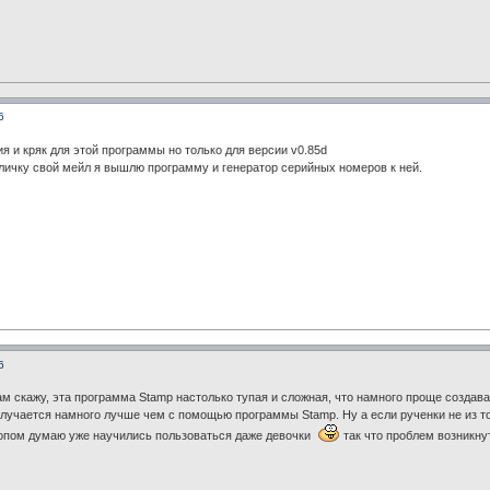
6
ия и кряк для этой программы но только для версии v0.85d
 личку свой мейл я вышлю программу и генератор серийных номеров к ней.
6
вам скажу, эта программа Stamp настолько тупая и сложная, что намного проще создава
олучается намного лучше чем с помощью программы Stamp. Ну а если рученки не из то
опом думаю уже научились пользоваться даже девочки
так что проблем возникну