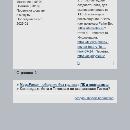
этот раз мы будем
Уважение:
[+0/-0]
создавать бота, для
Позитив:
[+0/-0]
скачивания видео из
Провел на форуме:
TikTok и вывода в
3 минуты
рекомендации. В этом
Последний визит:
2025-01
нам поможем FatherBot
https://fatherbot.ru
?
ref=909 fatherbot.ru
Информация:
https://telegra.ph/Kak-
sozdat-bota-v-Te …
ktok-07-24
Перейти:
https://is.gd/yfsuC2
0
Страница:
1
»
MegaForum - общение без границ
»
ПК и программы
»
Как создать бота в Телеграм по скачиванию Тикток?
создать форум бесплатно