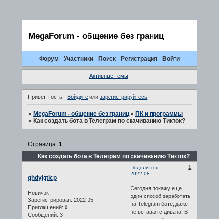
MegaForum - общение без границ
Форум
Участники
Поиск
Регистрация
Войти
Активные темы
Привет, Гость!
Войдите
или
зарегистрируйтесь
.
»
MegaForum - общение без границ
»
ПК и программы
»
Как создать бота в Телеграм по скачиванию Тикток?
Страница:
1
Как создать бота в Телеграм по скачиванию Тикток?
1
Поделиться
2022-08
qhdyjqticp
Сегодня покажу еще
Новичок
один способ заработать
Зарегистрирован
: 2022-05
на Telegram боте, даже
Приглашений:
0
не вставая с дивана. В
Сообщений:
3