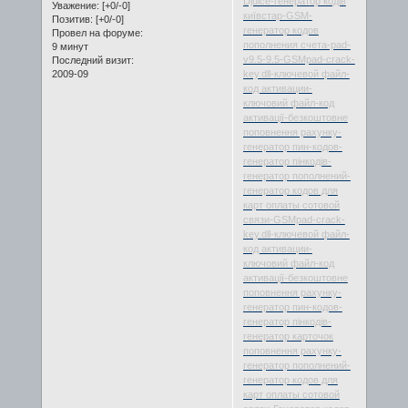
Djuice-генератор кодів
Уважение:
[+0/-0]
київстар-GSM-
Позитив:
[+0/-0]
генератор кодов
Провел на форуме:
пополнения счета-pad-
9 минут
v9.5-9.5-GSMpad-crack-
Последний визит:
2009-09
key.dll-ключевой файл-
код активации-
ключовий файл-код
активації-безкоштовне
поповнення рахунку-
генератор пин-кодов-
генератор пінкодів-
генератор пополнений-
генератор кодов для
карт оплаты сотовой
связи-GSMpad-crack-
key.dll-ключевой файл-
код активации-
ключовий файл-код
активації-безкоштовне
поповнення рахунку-
генератор пин-кодов-
генератор пінкодів-
генератор карточок
поповнення рахунку-
генератор пополнений-
генератор кодов для
карт оплаты сотовой