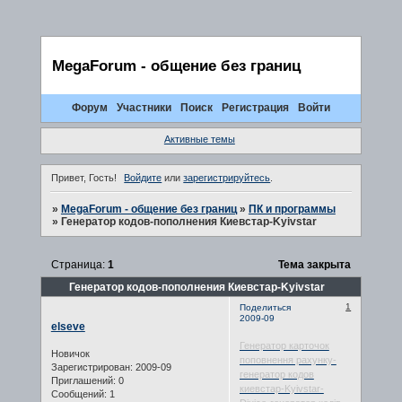
MegaForum - общение без границ
Форум
Участники
Поиск
Регистрация
Войти
Активные темы
Привет, Гость!
Войдите
или
зарегистрируйтесь
.
»
MegaForum - общение без границ
»
ПК и программы
»
Генератор кодов-пополнения Киевстар-Kyivstar
Страница:
1
Тема закрыта
Генератор кодов-пополнения Киевстар-Kyivstar
1
Поделиться
2009-09
elseve
Генератор карточок
Новичок
поповнення рахунку-
Зарегистрирован
: 2009-09
генератор кодов
Приглашений:
0
киевстар-Kyivstar-
Сообщений:
1